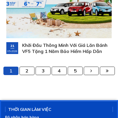
Khởi Đầu Thông Minh Với Giá Lăn Bánh
21
VF5 Tặng 1 Năm Bảo Hiểm Hấp Dẫn
05-2026
1
2
3
4
5
THỜI GIAN LÀM VIỆC
Bộ phận bán hàng