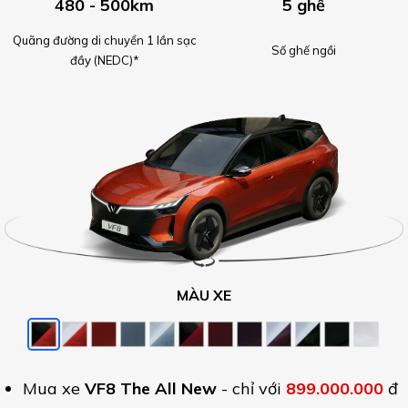
480 - 500km
5 ghế
Quãng đường di chuyển 1 lần sạc
Số ghế ngồi
đầy (NEDC)*
MÀU XE
Mua xe
VF8 The All New
- chỉ với
899.000.000
đ