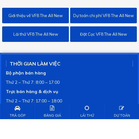
Giới thiệu về VF8 The All New
Dự toán chi phí VF8 The All New
Lái thử VF8 The All New
Đặt Cọc VF8 The All New
THỜI GIAN LÀM VIỆC
Bộ phận bán hàng
Thứ 2 – Thứ 7: 8:00 – 17:00
Trực bán hàng & dịch vụ
Thứ 2 – Thứ 7: 17:00 – 18:00
Chủ nhật: 8:00 – 18:00
TRẢ GÓP
BẢNG GIÁ
LÁI THỬ
DỰ TOÁN
CHI NHÁNH CÔNG TY CỔ PHẦN XÂY DỰNG
THƯƠNG MẠI THỚI BÌNH - CHI NHÁNH TRÀ VINH
Giấy phép kinh doanh số 2000524670-011 do Sở Tài Chính