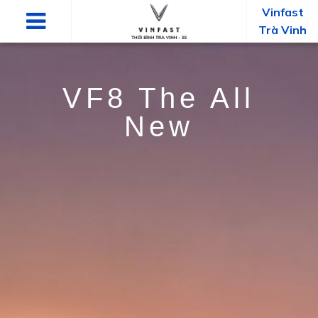
Vinfast
Trà Vinh
VF8 The All
New