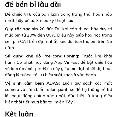
để bền bỉ lâu dài
Để chiếc VF8 của bạn luôn trong trạng thái hoàn hảo
nhất, hãy bỏ túi 3 mẹo kỹ thuật sau:
Quy tắc sạc pin 20-80:
Trừ khi cần đi xa, hãy duy trì
mức pin từ 20% đến 80%. Điều này giúp hóa học trong
cell pin CATL ổn định nhất, kéo dài tuổi thọ pin trên 15
năm.
Sử dụng chế độ Pre-conditioning:
Trước khi khởi
hành 15 phút, hãy dùng App VinFast để bật điều hòa
và làm ấm/mát pin. Điều này giúp pin đạt nhiệt độ hoạt
động lý tưởng, tối ưu hiệu suất sạc và vận hành.
Vệ sinh cảm biến ADAS:
Luôn giữ sạch các mắt
camera và cảm biến radar quanh xe để hệ thống hỗ trợ
lái hoạt động chính xác nhất, đặc biệt là trong điều
kiện thời tiết mưa bão tại miền Tây.
Kết luận