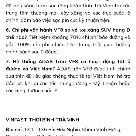
đã phủ sóng trạm sạc rộng khắp tỉnh Trà Vinh tại các
trung tâm thương mại, cây xăng và các trục quốc lộ
chính, đảm bảo việc sạc pin cực kỳ thuận tiện.
6. Chi phí vận hành VF8 so với xe xăng SUV hạng D
thế nào?
Tiết kiệm khoảng 70% chi phí bảo dưỡng và
gần 100% chi phí nhiên liệu (trong thời gian hưởng
chính sách sạc 0 đồng).
7. Hệ thống ADAS trên VF8 có hoạt động tốt ở
đường xá Việt Nam?
ADAS trên VF8 được tinh chỉnh
dựa trên dữ liệu giao thông thực tế tại Việt Nam, hỗ trợ
đắc lực khi đi cao tốc Trung Lương - Mỹ Thuận hoặc
các cung đường quốc lộ.
VINFAST THỚI BÌNH TRÀ VINH
Địa chỉ:
134 – 136 Bùi Hữu Nghĩa, Khóm Vĩnh Hưng,