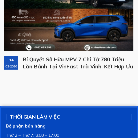
Bí Quyết Sở Hữu MPV 7 Chỉ Từ 780 Triệu
14
Lăn Bánh Tại VinFast Trà Vinh: Kết Hợp Ưu
03-2026
Đãi Tháng 3 + Miễn Phí Sạc 3 Năm Và Bảo
Hành Pin 8 Năm
THỜI GIAN LÀM VIỆC
Bộ phận bán hàng
Thứ 2 – Thứ 7: 8:00 – 17:00