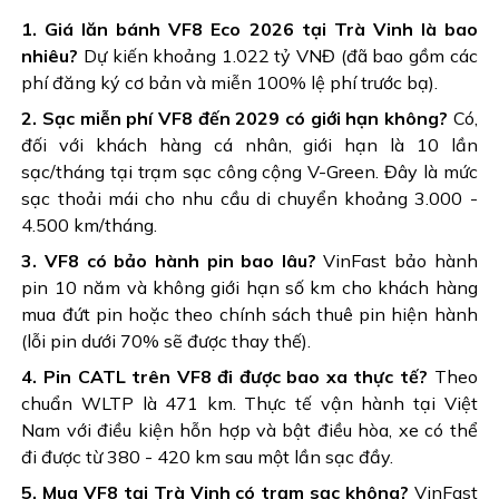
1. Giá lăn bánh VF8 Eco 2026 tại Trà Vinh là bao
nhiêu?
Dự kiến khoảng 1.022 tỷ VNĐ (đã bao gồm các
phí đăng ký cơ bản và miễn 100% lệ phí trước bạ).
2. Sạc miễn phí VF8 đến 2029 có giới hạn không?
Có,
đối với khách hàng cá nhân, giới hạn là 10 lần
sạc/tháng tại trạm sạc công cộng V-Green. Đây là mức
sạc thoải mái cho nhu cầu di chuyển khoảng 3.000 -
4.500 km/tháng.
3. VF8 có bảo hành pin bao lâu?
VinFast bảo hành
pin 10 năm và không giới hạn số km cho khách hàng
mua đứt pin hoặc theo chính sách thuê pin hiện hành
(lỗi pin dưới 70% sẽ được thay thế).
4. Pin CATL trên VF8 đi được bao xa thực tế?
Theo
chuẩn WLTP là 471 km. Thực tế vận hành tại Việt
Nam với điều kiện hỗn hợp và bật điều hòa, xe có thể
đi được từ 380 - 420 km sau một lần sạc đầy.
5. Mua VF8 tại Trà Vinh có trạm sạc không?
VinFast