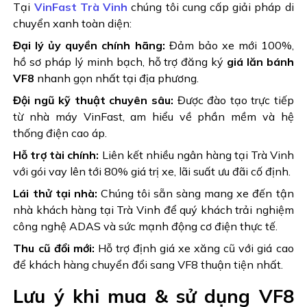
Tại
VinFast Trà Vinh
chúng tôi cung cấp giải pháp di
chuyển xanh toàn diện:
Đại lý ủy quyền chính hãng:
Đảm bảo xe mới 100%,
hồ sơ pháp lý minh bạch, hỗ trợ đăng ký
giá lăn bánh
VF8
nhanh gọn nhất tại địa phương.
Đội ngũ kỹ thuật chuyên sâu:
Được đào tạo trực tiếp
từ nhà máy VinFast, am hiểu về phần mềm và hệ
thống điện cao áp.
Hỗ trợ tài chính:
Liên kết nhiều ngân hàng tại Trà Vinh
với gói vay lên tới 80% giá trị xe, lãi suất ưu đãi cố định.
Lái thử tại nhà:
Chúng tôi sẵn sàng mang xe đến tận
nhà khách hàng tại Trà Vinh để quý khách trải nghiệm
công nghệ ADAS và sức mạnh động cơ điện thực tế.
Thu cũ đổi mới:
Hỗ trợ định giá xe xăng cũ với giá cao
để khách hàng chuyển đổi sang VF8 thuận tiện nhất.
Lưu ý khi mua & sử dụng VF8