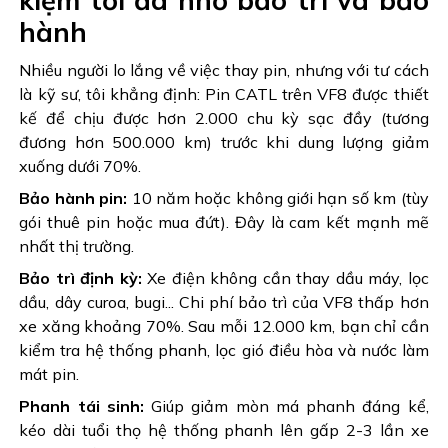
hành
Nhiều người lo lắng về việc thay pin, nhưng với tư cách
là kỹ sư, tôi khẳng định: Pin CATL trên VF8 được thiết
kế để chịu được hơn 2.000 chu kỳ sạc đầy (tương
đương hơn 500.000 km) trước khi dung lượng giảm
xuống dưới 70%.
Bảo hành pin:
10 năm hoặc không giới hạn số km (tùy
gói thuê pin hoặc mua đứt). Đây là cam kết mạnh mẽ
nhất thị trường.
Bảo trì định kỳ:
Xe điện không cần thay dầu máy, lọc
dầu, dây curoa, bugi... Chi phí bảo trì của VF8 thấp hơn
xe xăng khoảng 70%. Sau mỗi 12.000 km, bạn chỉ cần
kiểm tra hệ thống phanh, lọc gió điều hòa và nước làm
mát pin.
Phanh tái sinh:
Giúp giảm mòn má phanh đáng kể,
kéo dài tuổi thọ hệ thống phanh lên gấp 2-3 lần xe