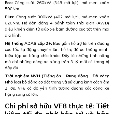
Eco:
Công suất 260kW (348 mã lực), mô-men xoắn
500Nm.
Plus:
Công suất 300kW (402 mã lực), mô-men xoắn
620Nm. Hệ dẫn động 4 bánh toàn thời gian (AWD)
điều khiển điện tử giúp xe bám đường cực tốt trên mọi
địa hình.
Hệ thống ADAS cấp 2+:
Bao gồm hỗ trợ lái trên đường
cao tốc, tự động chuyển làn, hỗ trợ đỗ xe thông minh,
triệu tập xe bằng chìa khóa. Đây là những tính năng
mà chỉ những dòng xe xăng trên 3 tỷ mới có trang bị
đầy đủ.
Trải nghiệm NVH (Tiếng ồn - Rung động - Độ xóc):
Nhờ loại bỏ động cơ đốt trong và sử dụng kính cách âm
2 lớp, VF8 có độ yên tĩnh tương đương các dòng xe
hạng sang cỡ lớn.
Chi phí sở hữu VF8 thực tế: Tiết
kiệm tối đa nhờ bảo trì và bảo