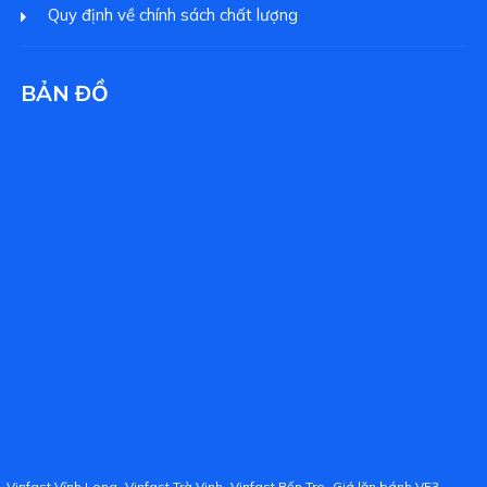
Quy định về chính sách chất lượng
BẢN ĐỒ
,
,
,
,
Vinfast Vĩnh Long
Vinfast Trà Vinh
Vinfast Bến Tre
Giá lăn bánh VF3