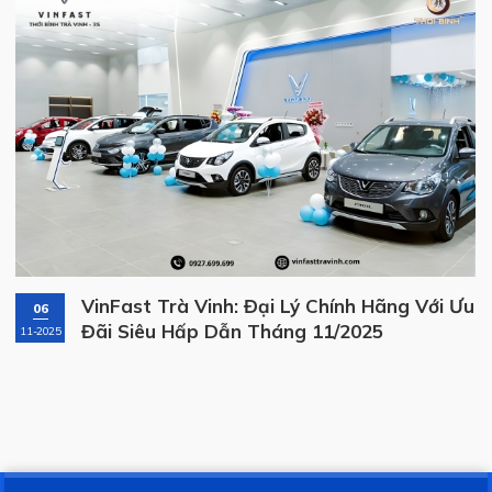
i Lý Chính Hãng Với Ưu
VinFast Vĩnh Long Đồ
10
áng 11/2025
Trên Mọi Nẻo Đường
07-2025