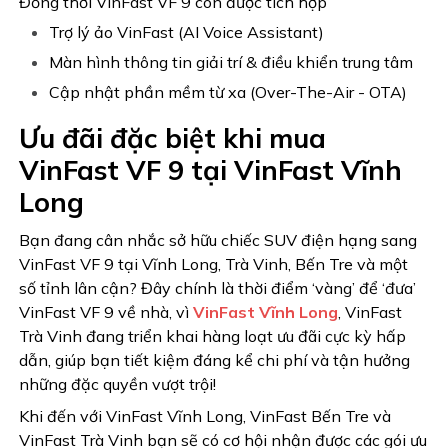
Đồng thời VinFast VF 9 còn được tích hợp
Trợ lý ảo VinFast (AI Voice Assistant)
Màn hình thông tin giải trí & điều khiển trung tâm
Cập nhật phần mềm từ xa (Over-The-Air - OTA)
Ưu đãi đặc biệt khi mua
VinFast VF 9 tại VinFast Vĩnh
Long
Bạn đang cân nhắc sở hữu chiếc SUV điện hạng sang
VinFast VF 9 tại Vĩnh Long, Trà Vinh, Bến Tre và một
số tỉnh lân cận? Đây chính là thời điểm ‘vàng’ để ‘đưa’
VinFast VF 9 về nhà, vì
VinFast Vĩnh Long
, VinFast
Trà Vinh đang triển khai hàng loạt ưu đãi cực kỳ hấp
dẫn, giúp bạn tiết kiệm đáng kể chi phí và tận hưởng
những đặc quyền vượt trội!
Khi đến với VinFast Vĩnh Long, VinFast Bến Tre và
VinFast Trà Vinh bạn sẽ có cơ hội nhận được các gói ưu