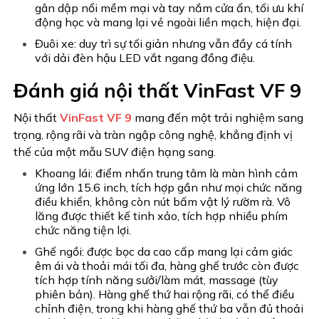
gân dập nổi mềm mại và tay nắm cửa ẩn, tối ưu khí
động học và mang lại vẻ ngoài liền mạch, hiện đại.
Đuôi xe: duy trì sự tối giản nhưng vẫn đầy cá tính
với dải đèn hậu LED vắt ngang đồng điệu.
Đánh giá nội thất VinFast VF 9
Nội thất
VinFast VF 9
mang đến một trải nghiệm sang
trọng, rộng rãi và tràn ngập công nghệ, khẳng định vị
thế của một mẫu SUV điện hạng sang.
Khoang lái: điểm nhấn trung tâm là màn hình cảm
ứng lớn 15.6 inch, tích hợp gần như mọi chức năng
điều khiển, không còn nút bấm vật lý rườm rà. Vô
lăng được thiết kế tinh xảo, tích hợp nhiều phím
chức năng tiện lợi.
Ghế ngồi: được bọc da cao cấp mang lại cảm giác
êm ái và thoải mái tối đa, hàng ghế trước còn được
tích hợp tính năng sưởi/làm mát, massage (tùy
phiên bản). Hàng ghế thứ hai rộng rãi, có thể điều
chỉnh điện, trong khi hàng ghế thứ ba vẫn đủ thoải