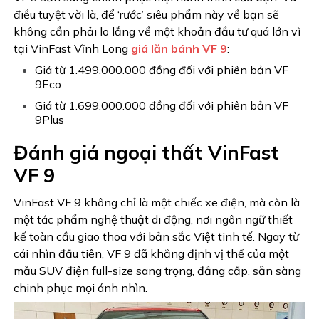
điều tuyệt vời là, để ‘rước’ siêu phẩm này về bạn sẽ
không cần phải lo lắng về một khoản đầu tư quá lớn vì
tại
VinFast Vĩnh Long
giá lăn bánh VF 9
:
Giá từ 1.499.000.000 đồng đối với phiên bản VF
9Eco
Giá từ 1.699.000.000 đồng đối với phiên bản VF
9Plus
Đánh giá ngoại thất VinFast
VF 9
VinFast VF 9 không chỉ là một chiếc xe điện, mà còn là
một tác phẩm nghệ thuật di động, nơi ngôn ngữ thiết
kế toàn cầu giao thoa với bản sắc Việt tinh tế. Ngay từ
cái nhìn đầu tiên, VF 9 đã khẳng định vị thế của một
mẫu SUV điện full-size sang trọng, đẳng cấp, sẵn sàng
chinh phục mọi ánh nhìn.