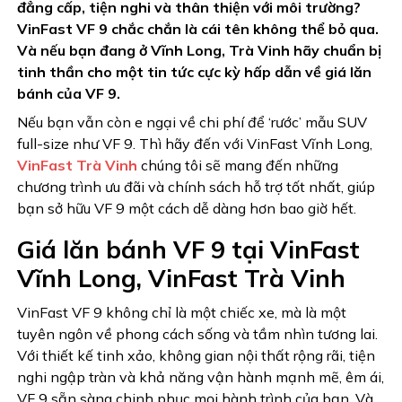
đẳng cấp, tiện nghi và thân thiện với môi trường?
VinFast VF 9 chắc chắn là cái tên không thể bỏ qua.
Và nếu bạn đang ở Vĩnh Long, Trà Vinh hãy chuẩn bị
tinh thần cho một tin tức cực kỳ hấp dẫn về giá lăn
bánh của VF 9.
Nếu bạn vẫn còn e ngại về chi phí để ‘rước’ mẫu SUV
full-size như VF 9. Thì hãy đến với VinFast Vĩnh Long,
VinFast Trà Vinh
chúng tôi sẽ mang đến những
chương trình ưu đãi và chính sách hỗ trợ tốt nhất, giúp
bạn sở hữu VF 9 một cách dễ dàng hơn bao giờ hết.
Giá lăn bánh VF 9 tại VinFast
Vĩnh Long, VinFast Trà Vinh
VinFast VF 9 không chỉ là một chiếc xe, mà là một
tuyên ngôn về phong cách sống và tầm nhìn tương lai.
Với thiết kế tinh xảo, không gian nội thất rộng rãi, tiện
nghi ngập tràn và khả năng vận hành mạnh mẽ, êm ái,
VF 9 sẵn sàng chinh phục mọi hành trình của bạn. Và